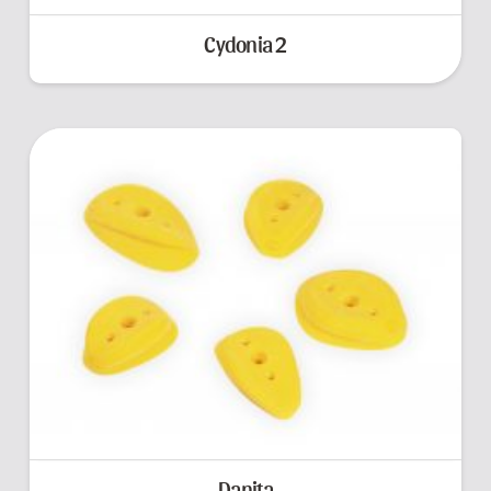
Cydonia 2
Danita