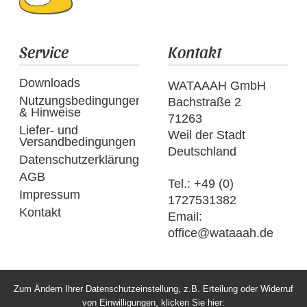
Service
Kontakt
Downloads
WATAAAH GmbH
Nutzungsbedingungen
Bachstraße 2
& Hinweise
71263
Liefer- und
Weil der Stadt
Versandbedingungen
Deutschland
Datenschutzerklärung
AGB
Tel.:
+49 (0)
Impressum
1727531382
Kontakt
Email:
office@wataaah.de
Zum Ändern Ihrer Datenschutzeinstellung, z.B. Erteilung oder Widerruf
Webdesign → flomurnig.com
von Einwilligungen, klicken Sie hier: