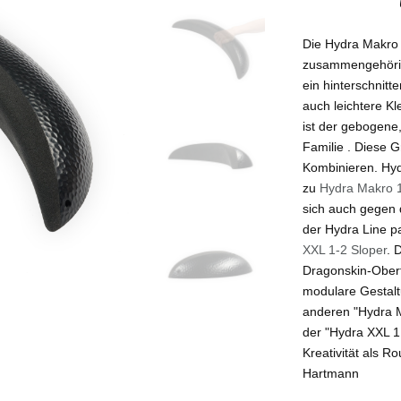
Die Hydra Makro 
zusammengehörige
ein hinterschnit
auch leichtere K
ist der gebogene,
Familie . Diese Gr
Kombinieren. Hyd
zu
Hydra Makro 1
sich auch gegen
der Hydra Line p
XXL 1-2 Sloper
. 
Dragonskin-Oberf
modulare Gestalt
anderen "Hydra M
der "Hydra XXL 1.
Kreativität als
Hartmann