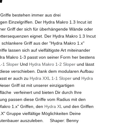
Griffe bestehen immer aus drei
n Einzelgriffen. Der Hydra Makro 1.3 Incut ist
tener Griff der sich für überhängende Wände oder
lettersequenzen eignet. Der Hydra Makro 1.3 Incut
 schlankere Griff aus der "Hydra Makro 1.x"
iffe lassen sich auf vielfältigste Art miteinander
ra Makro 1-3 passt von seiner Form her bestens
-1 Sloper
Und
Hydra Makro 1-2 Sloper
und lässt
 diese verschieben. Dank dem modularen Aufbau
asst er auch zu
Hydra XXL 1-1 Sloper
und
Hydra
Dieser Griff ist mit unserer einzigartigen
läche verfeinert und bieten Dir durch Ihre
ung passen diese Griffe vom Radius mit den
akro 1.x" Griffen, den
Hydra XL
und den Griffen
X" Gruppe vielfältige Möglichkeiten Deine
 Routenbauer auszuleben. Shaper: Benny