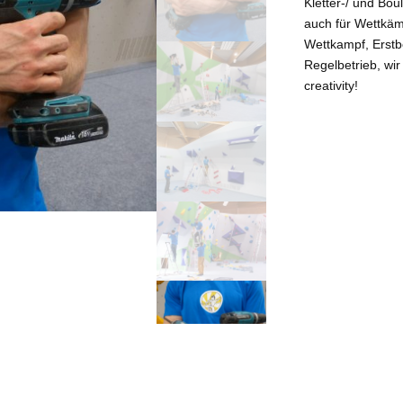
Kletter-/ und Bou
auch für Wettkämp
Wettkampf, Erst
Regelbetrieb, wi
creativity!