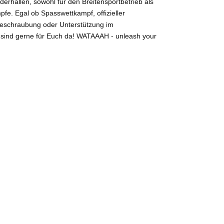
lderhallen, sowohl für den Breitensportbetrieb als
fe. Egal ob Spasswettkampf, offizieller
beschraubung oder Unterstützung im
r sind gerne für Euch da! WATAAAH - unleash your