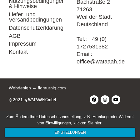
Nutzungsbedingungen
Bachstraße 2
& Hinweise
71263
Liefer- und
Weil der Stadt
Versandbedingungen
Deutschland
Datenschutzerklärung
AGB
Tel.:
+49 (0)
Impressum
1727531382
Kontakt
Email:
office@wataaah.de
Webdesign → flomurnig.com
© 2021 by WATAAAH GmbH
Zum Ändern Ihrer Datenschutzeinstellung, z.B. Erteilung oder Widerruf
von Einwilligungen, klicken Sie hier:
EINSTELLUNGEN