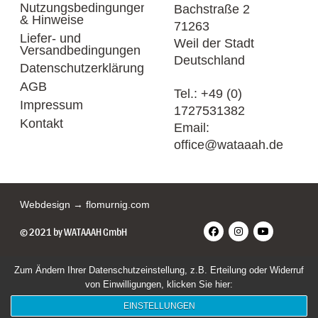
Nutzungsbedingungen
Bachstraße 2
& Hinweise
71263
Liefer- und
Weil der Stadt
Versandbedingungen
Deutschland
Datenschutzerklärung
AGB
Tel.:
+49 (0)
Impressum
1727531382
Kontakt
Email:
office@wataaah.de
Webdesign → flomurnig.com
© 2021 by WATAAAH GmbH
Zum Ändern Ihrer Datenschutzeinstellung, z.B. Erteilung oder Widerruf
von Einwilligungen, klicken Sie hier:
EINSTELLUNGEN