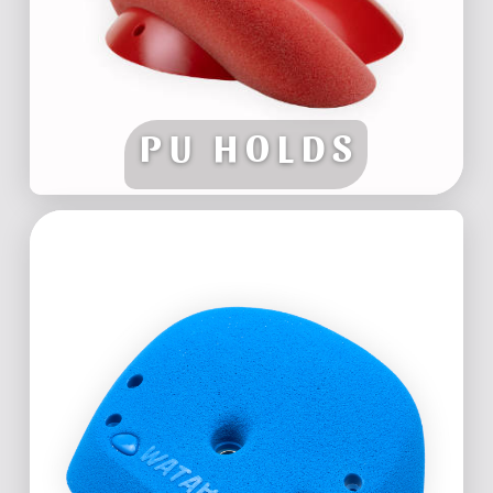
ORGANOMIX
ÄSTHETIC
ALLE
PU HOLDS
TRAINING
ÄSTHETIC
ALLE