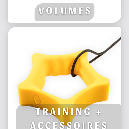
VOLUMES
T-SHIRTS
CHALK
BÜRSTEN
SPECIAL
GRIFFE
TRAINING +
ACCESSOIRES