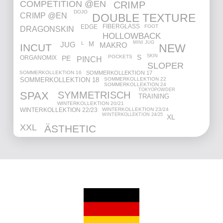
COMPETITION @EN
CRIMP
DOJO
CRIMP @EN
DOUBLE TEXTURE
FIBERGLASS
FOOT
EDGE
DRAGONSKIN
HOLLOWBACK
MINI JUG
M
L
JUG
MAKRO
INCUT
NEW
SKIN
POCKETS
S
ORGANOMIX
PE
PINCH
SLOPER
SOMMERKOLLEKTION 17
SOMMERKOLLEKTION 16
SOMMERKOLLEKTION 22
SOMMERKOLLEKTION 18
SOMMERKOLLEKTION 24
TOKYOPOWDER
SYMMETRISCH
SPAX
TRAINING
WINTERKOLLEKTION 20/21
WINTERKOLLEKTION 23/24
WINTERKOLLEKTION 22/23
WINTERKOLLEKTION 24/25
XL
XXL
ÄSTHETIC