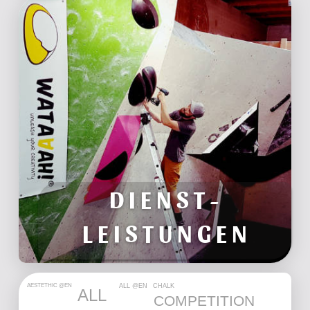
WORKSHOPS
TRAINING
ROUTENBAU
DIENST-
LEISTUNGEN
AESTETHIC @EN
CHALK
ALL @EN
ALL
COMPETITION